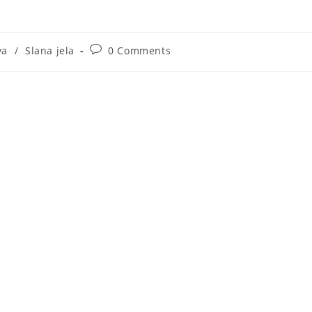
Post
va
/
Slana jela
0 Comments
:
comments: