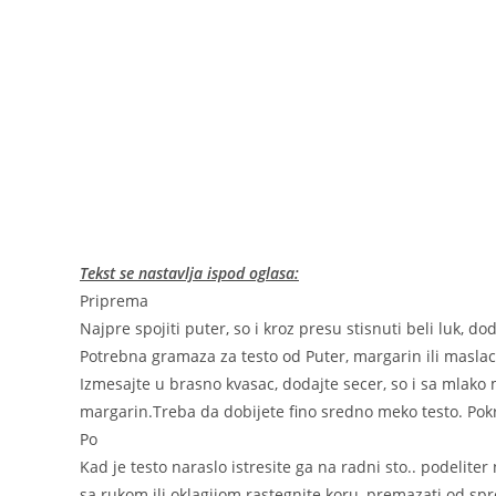
Tekst se nastavlja ispod oglasa:
Priprema
Najpre spojiti puter, so i kroz presu stisnuti beli luk, dod
Potrebna gramaza za testo od Puter, margarin ili maslac o
Izmesajte u brasno kvasac, dodajte secer, so i sa mlako 
margarin.Treba da dobijete fino sredno meko testo. Pokri
Po
Kad je testo naraslo istresite ga na radni sto.. podeliter 
sa rukom ili oklagijom rastegnite koru, premazati od sprem