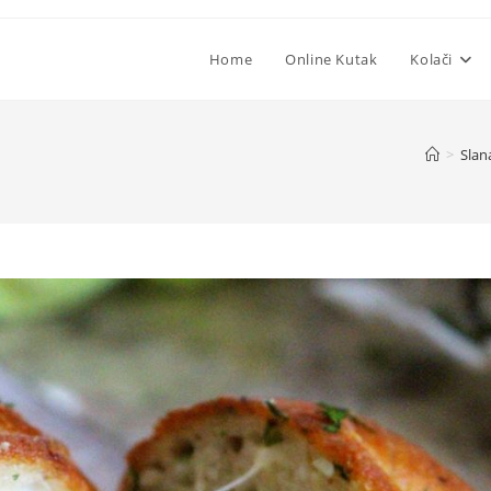
Home
Online Kutak
Kolači
>
Slana