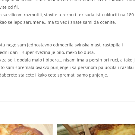
te od fil.
 sa vilicom razmutili, stavite u rernu i tek sada istu ukluciti na 180
akao se lepo zarumene.. ma to vec i znate sami da ocenite.
eptu nego sam jednostavno odmeerila svinska mast, rastopila i
edni dan – super svezina je bilo, meko ko dusa.
za soli, dodala malo i bibera… nisam imala persin pri ruci, a tako 
to sam spremala ovakvo punjenje i sa persinom pa uocila i razliku
daberete sta cete i kako cete spremati samo punjenje.