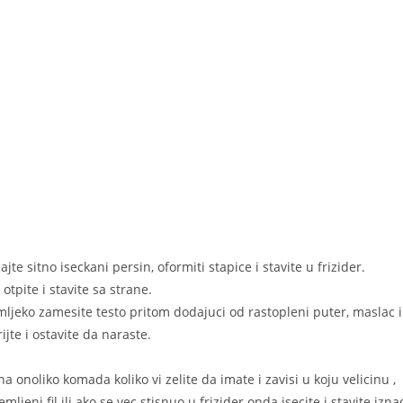
ajte sitno iseckani persin, oformiti stapice i stavite u frizider.
tpite i stavite sa strane.
mljeko zamesite testo pritom dodajuci od rastopleni puter, maslac i
jte i ostavite da naraste.
na onoliko komada koliko vi zelite da imate i zavisi u koju velicinu ,
ljeni fil ili ako se vec stisnuo u frizider onda isecite i stavite izna