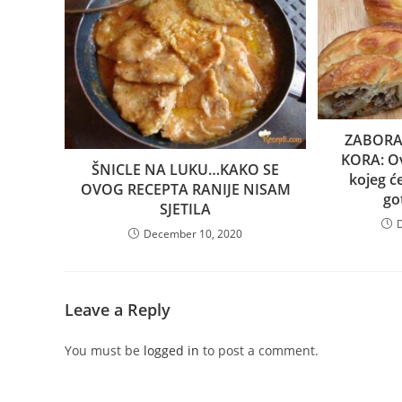
ZABORA
KORA: Ov
ŠNICLE NA LUKU…KAKO SE
kojeg će
OVOG RECEPTA RANIJE NISAM
go
SJETILA
December 10, 2020
Leave a Reply
You must be
logged in
to post a comment.