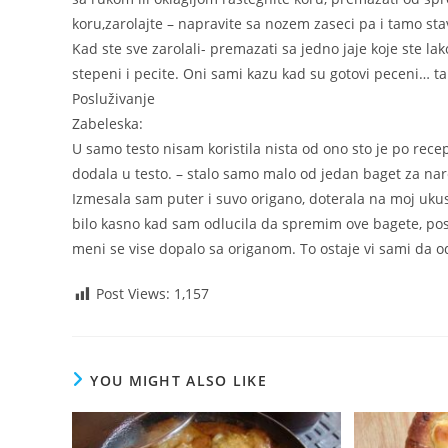
koru,zarolajte – napravite sa nozem zaseci pa i tamo stavi
Kad ste sve zarolali- premazati sa jedno jaje koje ste lako
stepeni i pecite. Oni sami kazu kad su gotovi peceni… t
Posluživanje
Zabeleska:
U samo testo nisam koristila nista od ono sto je po rec
dodala u testo. – stalo samo malo od jedan baget za nar
Izmesala sam puter i suvo origano, doterala na moj ukus 
bilo kasno kad sam odlucila da spremim ove bagete, pos
meni se vise dopalo sa origanom. To ostaje vi sami da o
Post Views:
1,157
YOU MIGHT ALSO LIKE